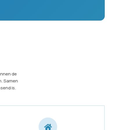
zinnen de
en. Samen
send is.