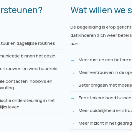
ersteunen?
Wat willen we 
De begeleiding is erop gericht
dat kinderen zich weer beter
tuur en dagelijkse routines
aan:
unicatie binnen het gezin
Meer rust en een betere s
vertrouwen en weerbaarheid
Meer vertrouwen in de op
ale contacten, hobby's en
Beter omgaan met moeilijk
vulling
Een sterkere band tussen 
ische ondersteuning in het
ijks leven
Meer duidelijkheid en struc
Meer inzicht in het gedra