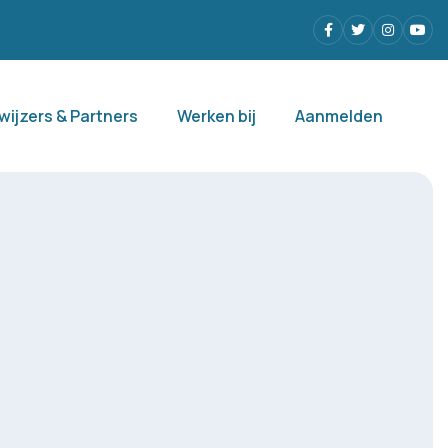
Facebook
Twitter
Instagra
Yout
wijzers & Partners
Werken bij
Aanmelden